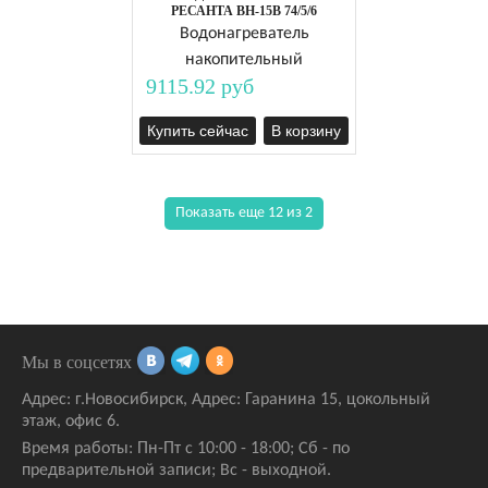
РЕСАНТА ВН-15В 74/5/6
Водонагреватель
накопительный
9115.92 руб
Купить сейчас
В корзину
Показать еще 12 из 2
Мы в соцсетях
Адрес:
г.Новосибирск
,
Адрес: Гаранина 15
, цокольный
этаж, офис 6.
Время работы: Пн-Пт с 10:00 - 18:00; Сб - по
предварительной записи; Вс - выходной.