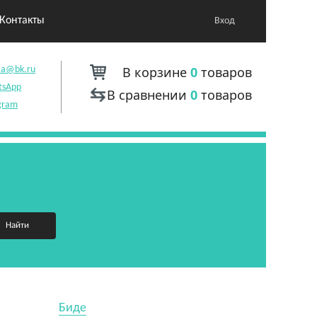
Контакты
Вход
В корзине
0
товаров
ta@bk.ru
tsApp
В сравнении
0
товаров
gram
Найти
Биде