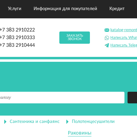
Услуги
Информация для покупателей
Кредит
+7 383 2910222
katalog-remon
ЗАКАЗАТЬ
+7 383 2910333
Написать Wha
ЗВОНОК
+7 383 2910444
Написать Tele
Сантехника и санфаянс
Полотенцесушители
Раковины