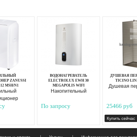
ИЛЬНЫЙ
ВОДОНАГРЕВАТЕЛЬ
ДУШЕВАЯ ПЕ
НЕР ZANUSSI
ELECTROLUX EWH 30
TICINO LIN
12 MSH/N1
MEGAPOLIS WIFI
Душевая пе
ильный
Накопительный
иционер
су
По запросу
25466 руб
Купить сейчас