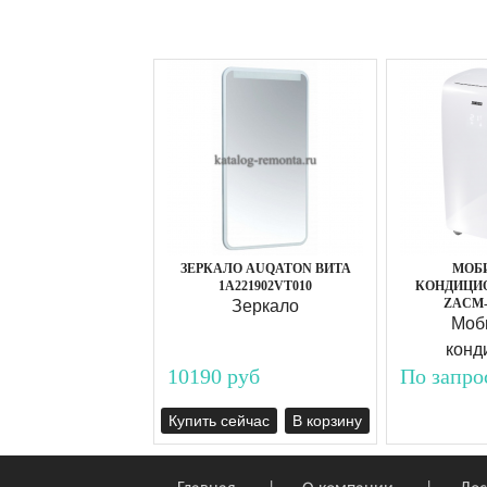
ЗЕРКАЛО AUQATON ВИТА
МОБ
1A221902VT010
КОНДИЦИО
ZACM-
Зеркало
Моб
конд
10190 руб
По запро
Купить сейчас
В корзину