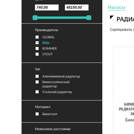
Насосы
РАДИ
Сортировать 
Производитель
GLOBAL
Rifar
ROMMER
STOUT
Тип
Алюминиевый радиатор
Биметаллический
радиатор
Стальной радиатор
БИМ
Материал
РАДИАТ
5
Биметалл
Бим
Межосевое расстояние