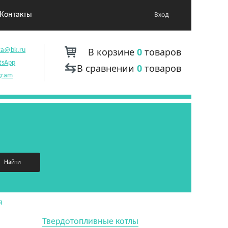
Контакты
Вход
В корзине
0
товаров
ta@bk.ru
tsApp
В сравнении
0
товаров
gram
Найти
я
Твердотопливные котлы