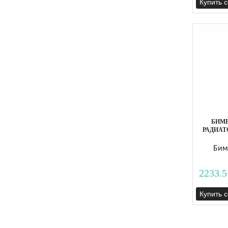
Купить 
БИМ
РАДИАТ
Бим
2233.5
Купить 