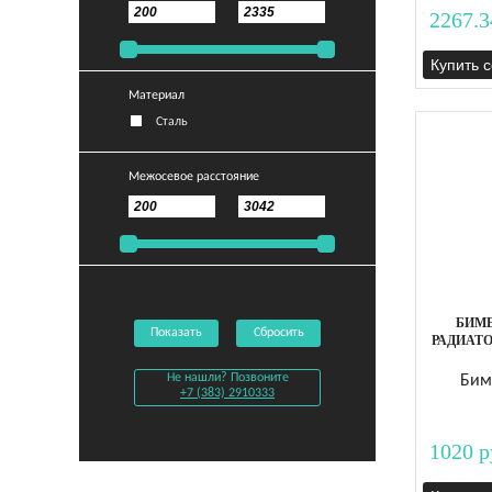
2267.3
Купить 
Материал
Сталь
Межосевое расстояние
БИМ
Показать
Сбросить
РАДИАТОР
Не нашли? Позвоните
Бим
+7 (383) 2910333
1020 р