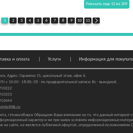
Показать еще 12 из 209
1
2
3
4
5
6
7
8
9
10
11
тавка и оплата
Услуги
Информация для покупат
рск
,
Адрес: Гаранина 15
, цокольный этаж, офис 6.
т с 10:00 - 18:00; Сб - по предварительной записи; Вс - выходной.
910222
910333
910444
monta@bk.ru
нта, г.Новосибирск Обращаем Ваше внимание на то, что данный интернет-с
формационный характер и ни при каких условиях информационные материал
е на сайте, не является публичной офертой, определяемой положениями С