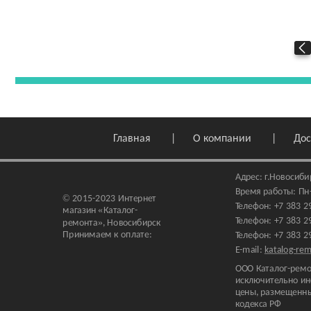
Главная
О компании
Дос
Адрес:
г.Новосиби
Время работы: Пн-П
© 2015-2023 Интернет
Телефон:
+7 383 2
магазин
«Каталог-
Телефон:
+7 383 2
ремонта»
, Новосибирск
Принимаем к оплате:
Телефон:
+7 383 2
E-mail:
katalog-re
ООО Каталог-ремо
исключительно ин
цены, размещенны
кодекса РФ