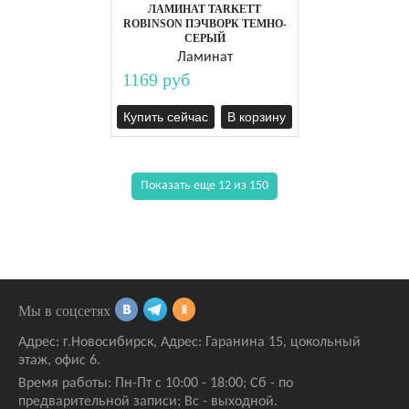
ЛАМИНАТ TARKETT
ROBINSON ПЭЧВОРК ТЕМНО-
СЕРЫЙ
Ламинат
1169 руб
Купить сейчас
В корзину
Показать еще 12 из 150
Мы в соцсетях
Адрес:
г.Новосибирск
,
Адрес: Гаранина 15
, цокольный
этаж, офис 6.
Время работы: Пн-Пт с 10:00 - 18:00; Сб - по
предварительной записи; Вс - выходной.