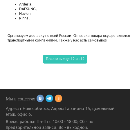
Arderia,
DAESUNG,
Navien,
Rinnai.
Организуем доставку по всей России. Отправка товара осуществляется
транспортными компаниями. Также у нас есть самовывоз
Показать еще 12 из 12
Мы в соцсетях
Адрес:
г.Новосибирск
,
Адрес: Гаранина 15
, цокольный
этаж, офис 6.
Время работы: Пн-Пт с 10:00 - 18:00; Сб - по
предварительной записи; Вс - выходной.