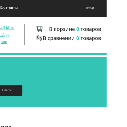
Контакты
Вход
В корзине
0
товаров
ta@bk.ru
tsApp
В сравнении
0
товаров
gram
Найти