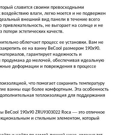
 который славится своими превосходными
 воздействию влаги, легко моется и не подвержен
деальный внешний вид панели в течение всего
ю привлекательность, не выгорает на солнце и не
з потери эстетических качеств.
ительно облегчает процесс ее установки. Вам не
 закрепить ее на ванну BeCool размером 190x90.
 материалов, гарантирует надежность и
ия продумана до мелочей, обеспечивая идеальную
ожные деформации и повреждения в процессе
лоизоляцией, что помогает сохранить температуру
тие ванны еще более комфортным. Эта особенность
а дополнительная теплоизоляция для поддержания
ы BeCool 190х90 ZRU9303022 Roca — это отличное
функциональным и стильным элементом, который