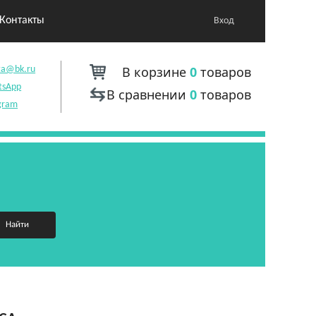
Контакты
Вход
В корзине
0
товаров
ta@bk.ru
tsApp
В сравнении
0
товаров
gram
Найти