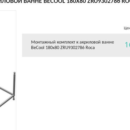
ОВОЙ ВАННЕ BECOOL 180Х80 ZRU9302786 RO
Цен
1
Монтажный комплект к акриловой ванне
BeCool 180х80 ZRU9302786 Roca