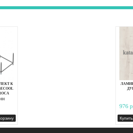
ЕКТ К
ЛАМИН
BECOOL
ДУ
 ROCA
нн
976 р
корзину
Купить