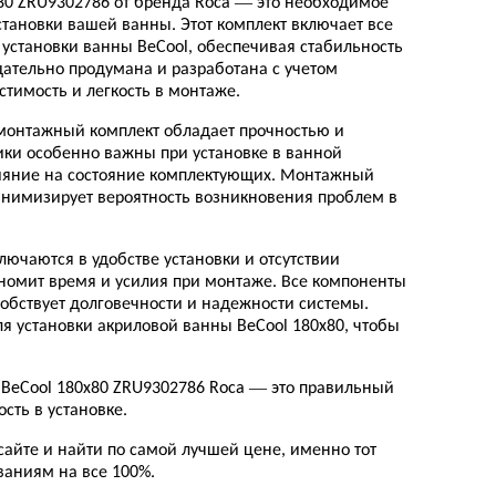
80 ZRU9302786 от бренда Roca — это необходимое
становки вашей ванны. Этот комплект включает все
становки ванны BeCool, обеспечивая стабильность
щательно продумана и разработана с учетом
стимость и легкость в монтаже.
монтажный комплект обладает прочностью и
тики особенно важны при установке в ванной
лияние на состояние комплектующих. Монтажный
нимизирует вероятность возникновения проблем в
ючаются в удобстве установки и отсутствии
номит время и усилия при монтаже. Все компоненты
собствует долговечности и надежности системы.
ля установки акриловой ванны BeCool 180x80, чтобы
BeCool 180x80 ZRU9302786 Roca — это правильный
ость в установке.
айте и найти по самой лучшей цене, именно тот
ованиям на все 100%.