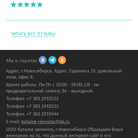
ЧИТАТЬ ВСЕ ОТЗЫВЫ
Мы в соцсетях
Адрес:
г.Новосибирск
,
Адрес: Гаранина 15
, цокольный
этаж, офис 6.
Время работы: Пн-Пт с 10:00 - 18:00; Сб - по
предварительной записи; Вс - выходной.
Телефон:
+7 383 2910222
Телефон:
+7 383 2910333
Телефон:
+7 383 2910444
E-mail:
katalog-remonta@bk.ru
ООО Каталог-ремонта, г.Новосибирск Обращаем Ваше
внимание на то, что данный интернет-сайт и его