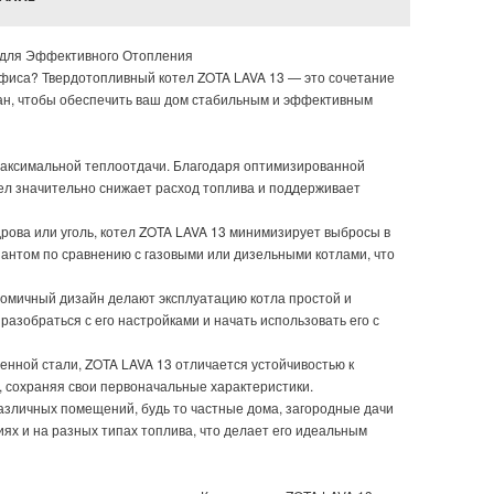
для Эффективного Отопления
иса? Твердотопливный котел ZOTA LAVA 13 — это сочетание
дан, чтобы обеспечить ваш дом стабильным и эффективным
 максимальной теплоотдачи. Благодаря оптимизированной
тел значительно снижает расход топлива и поддерживает
 дрова или уголь, котел ZOTA LAVA 13 минимизирует выбросы в
иантом по сравнению с газовыми или дизельными котлами, что
ономичный дизайн делают эксплуатацию котла простой и
азобраться с его настройками и начать использовать его с
венной стали, ZOTA LAVA 13 отличается устойчивостью к
т, сохраняя свои первоначальные характеристики.
различных помещений, будь то частные дома, загородные дачи
ях и на разных типах топлива, что делает его идеальным