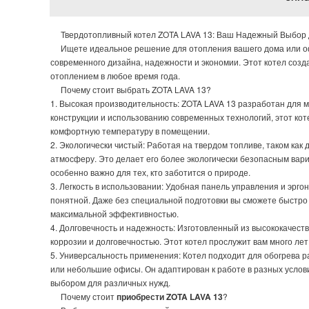
Твердотопливный котел ZOTA LAVA 13: Ваш Надежный Выбор 
Ищете идеальное решение для отопления вашего дома или оф
современного дизайна, надежности и экономии. Этот котел соз
отоплением в любое время года.
Почему стоит выбрать ZOTA LAVA 13?
1. Высокая производительность: ZOTA LAVA 13 разработан для
конструкции и использованию современных технологий, этот ко
комфортную температуру в помещении.
2. Экологически чистый: Работая на твердом топливе, таком как
атмосферу. Это делает его более экологически безопасным вар
особенно важно для тех, кто заботится о природе.
3. Легкость в использовании: Удобная панель управления и эрг
понятной. Даже без специальной подготовки вы сможете быстро р
максимальной эффективностью.
4. Долговечность и надежность: Изготовленный из высококачест
коррозии и долговечностью. Этот котел прослужит вам много ле
5. Универсальность применения: Котел подходит для обогрева 
или небольшие офисы. Он адаптирован к работе в разных услови
выбором для различных нужд.
Почему стоит
приобрести ZOTA LAVA 13
?