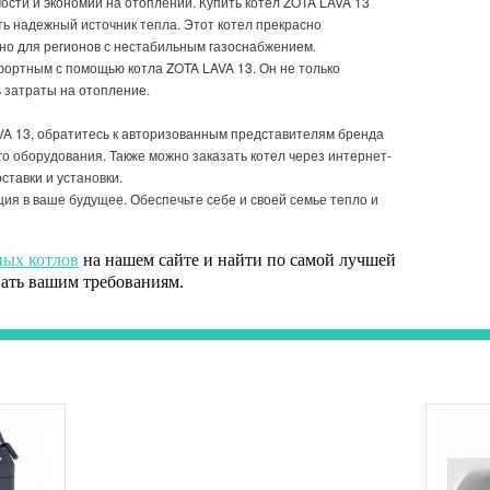
сти и экономии на отоплении. Купить котел ZOTA LAVA 13
ть надежный источник тепла. Этот котел прекрасно
льно для регионов с нестабильным газоснабжением.
ортным с помощью котла ZOTA LAVA 13. Он не только
ь затраты на отопление.
 13, обратитесь к авторизованным представителям бренда
 оборудования. Также можно заказать котел через интернет-
ставки и установки.
я в ваше будущее. Обеспечьте себе и своей семье тепло и
ных котлов
на нашем сайте и найти по самой лучшей
вать вашим требованиям.