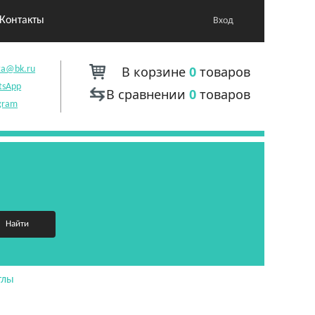
Контакты
Вход
В корзине
0
товаров
ta@bk.ru
tsApp
В сравнении
0
товаров
gram
Найти
тлы