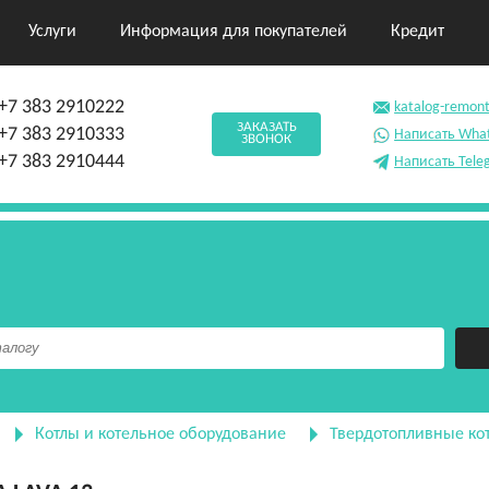
Услуги
Информация для покупателей
Кредит
+7 383 2910222
katalog-remon
ЗАКАЗАТЬ
+7 383 2910333
Написать Wha
ЗВОНОК
+7 383 2910444
Написать Tele
Котлы и котельное оборудование
Твердотопливные ко