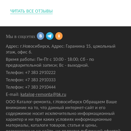
ЧИТАТЬ ВСЕ ОТЗЫВЫ
Мы в соцсетях
Адрес:
г.Новосибирск
,
Адрес: Гаранина 15
, цокольный
этаж, офис 6.
Время работы: Пн-Пт с 10:00 - 18:00; Сб - по
предварительной записи; Вс - выходной.
Телефон:
+7 383 2910222
Телефон:
+7 383 2910333
Телефон:
+7 383 2910444
E-mail:
katalog-remonta@bk.ru
ООО Каталог-ремонта, г.Новосибирск Обращаем Ваше
внимание на то, что данный интернет-сайт и его
содержимое носит исключительно информационный
характер и ни при каких условиях информационные
материалы, каталоги товаров, статьи и цены,