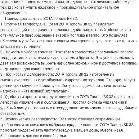
технологии и надежные материалы, что делает его отличным выбором для
тех, кто хочет купить надежное и производительное отопительное
оборудование.
Преимущества котла ZOTA Тополь ВК 32:
1. Отличная теплоотдача: Котел ZOTA Тополь ВК 32 предлагает
впечатляющий коэффициент полезного действия, который обеспечивает
оптимальное преобразование энергии топлива в тепло. Это позволяет
обеспечить устойчивое тепло в вашем помещении и существенно сократить
затраты на отопление.
2. Гибкость в выборе топлива: Этот котел совместим с различными типами
твердого топлива, такими как дрова, уголь и брикеты. Эта универсальность
дает вам возможность выбрать наиболее экономичное и доступное топливо,
подходящее для вашего региона.
3. Прочность и долговечность: ZOTA Тополь ВК 32 изготовлен из
высококачественных и устойчивых к коррозии материалов. Это гарантирует
долгий срок службы и надежную работу котла, даже при значительных
нагрузках и интенсивной эксплуатации.
4. Удобство и простота эксплуатации: Котел ZOTA Тополь ВК 32 отличается
легкостью управления и обслуживания. Простая система управления и
удобный доступ к топливным отсеку делают использование котла удобным и
беззаботным.
5. Экологическая безопасность: Этот котел отвечает современным
требованиям по снижению выбросов вредных веществ. ZOTA Тополь ВК 32
помогает поддерживать чистоту воздуха в вашем доме, обеспечивая
безопасность для вас и вашей семьи.