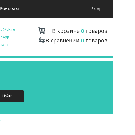
Контакты
Вход
В корзине
0
товаров
ta@bk.ru
tsApp
В сравнении
0
товаров
gram
Найти
я