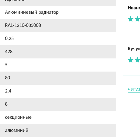
Иван
Алюминиевый радиатор
RAL-1210-035008
0,25
Кучу
428
5
80
ЧИТА
2,4
8
секционные
алюминий