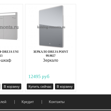
 DREJA UNI
ЗЕРКАЛО DREJA POINT
13
99.9027
-шкаф
Зеркало
12495 руб
В корзину
Купить сейчас
В корзину
елей
Кредит
Контакты