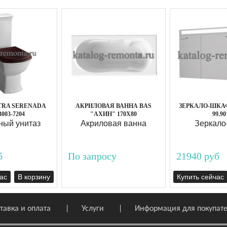
TRA SERENADA
АКРИЛОВАЯ ВАННА BAS
ЗЕРКАЛО-ШКАФ
B003-7204
"АХИН" 170Х80
99.90
ный унитаз
Акриловая ванна
Зеркало
б
По запросу
21940 руб
ас
В корзину
Купить сейчас
тавка и оплата
Услуги
Информация для покупат