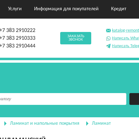
Услуги
Информация для покупателей
Кредит
+7 383 2910222
katalog-remon
ЗАКАЗАТЬ
+7 383 2910333
Написать Wha
ЗВОНОК
+7 383 2910444
Написать Tele
Ламинат и напольные покрытия
Ламинат