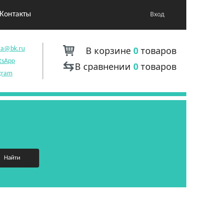
Контакты
Вход
В корзине
0
товаров
ta@bk.ru
tsApp
В сравнении
0
товаров
gram
Найти