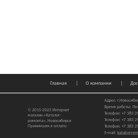
Главная
О компании
Дос
Адрес:
г.Новосиби
Время работы: Пн-П
© 2015-2023 Интернет
Телефон:
+7 383 2
магазин
«Каталог-
Телефон:
+7 383 2
ремонта»
, Новосибирск
Принимаем к оплате:
Телефон:
+7 383 2
E-mail:
katalog-re