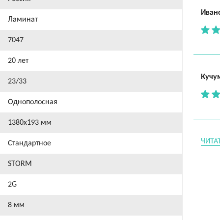
Иван
Ламинат
7047
20 лет
Кучу
23/33
Однополосная
1380х193 мм
ЧИТА
Стандартное
STORM
2G
8 мм