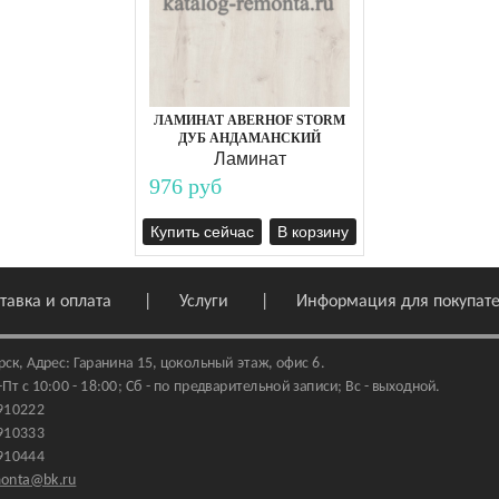
ЛАМИНАТ ABERHOF STORM
ДУБ АНДАМАНСКИЙ
Ламинат
976 руб
Купить сейчас
В корзину
тавка и оплата
Услуги
Информация для покупат
рск
,
Адрес: Гаранина 15
, цокольный этаж, офис 6.
т с 10:00 - 18:00; Сб - по предварительной записи; Вс - выходной.
910222
910333
910444
monta@bk.ru